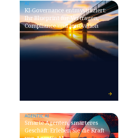
AI
​​KI-Governance entmystifiziert:
Ihr Blueprint für Vertrauen,
Compliance und Innovation​
AGENTIC AI
​​Smarte Agenten, smarteres
Geschäft: Erleben Sie die Kraft
von Agentic AI​