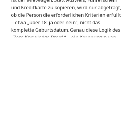
ist der Mietwagen: Statt Ausweis, Führerschein
und Kreditkarte zu kopieren, wird nur abgefragt,
ob die Person die erforderlichen Kriterien erfüllt
– etwa „über 18: ja oder nein“, nicht das
komplette Geburtsdatum. Genau diese Logik des
„Zero Knowledge Proof “ – ein Kernprinzip von
Self-Sovereign Identity – kann Vertrauen in
digitalen Journeys messbar stärken.
Realitätscheck: Die Umsetzung ist
mehrdimensional
So attraktiv die CX-Perspektive ist: „EUDI-Wallet
verfügbar machen“ ist kein einzelnes IT-Feature.
In der Praxis kommen mehrere Domänen
zusammen:
CX und Service-Design