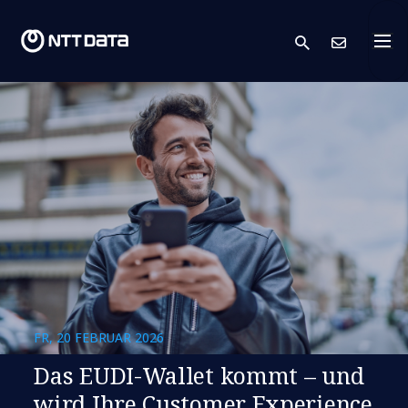
search
Kont
FR, 20 FEBRUAR 2026
Das EUDI-Wallet kommt – und
wird Ihre Customer Experience