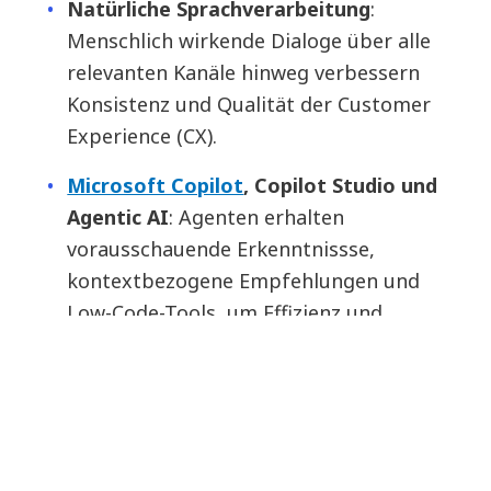
Natürliche Sprachverarbeitung
:
Menschlich wirkende Dialoge über alle
relevanten Kanäle hinweg verbessern
Konsistenz und Qualität der Customer
Experience (CX).
Microsoft Copilot
, Copilot Studio und
Agentic AI
: Agenten erhalten
vorausschauende Erkenntnissse,
kontextbezogene Empfehlungen und
Low-Code-Tools, um Effizienz und
Wirkung spürbar zu steigern.
Unternehmen profitieren von schnelleren
Problemlösungen, zufriedenen Kund:innen und
gestärkten Mitarbeitenden – skalierbare Erfolge,