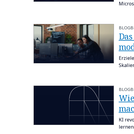
Micros
BLOGB
Das
mod
Erziel
Skalie
BLOGB
Wie
mac
KI rev
lernen