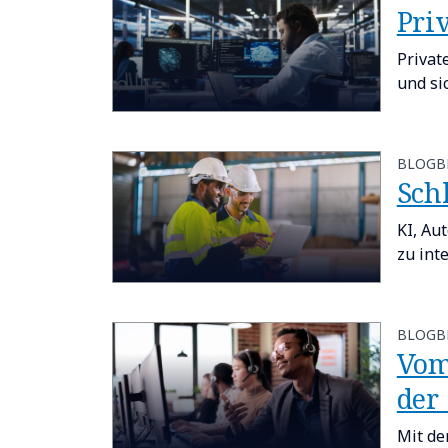
Pri
Privat
und si
BLOGB
Sch
KI, Au
zu int
BLOGB
Vom
der
Mit de