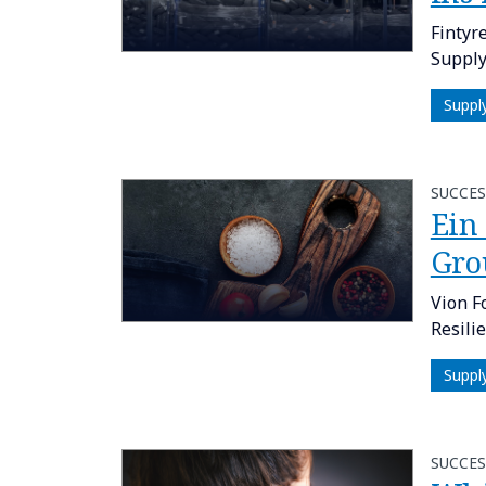
Fintyr
Supply
Suppl
SUCCES
Ein
Gro
Vion F
Resili
Suppl
SUCCES