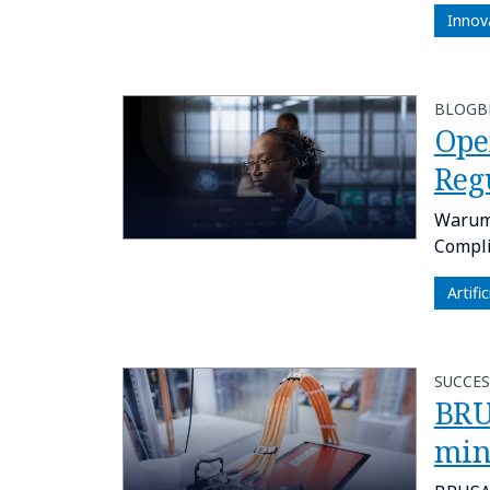
Innov
BLOGB
Ope
Reg
Warum 
Compli
Artifi
SUCCES
BRU
min