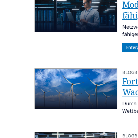
Mod
fäh
Netzwe
fähige
Enter
BLOGB
For
Wac
Durch 
Wettbe
BLOGB