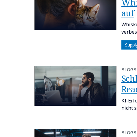
Whi
auf
Whiske
verbes
Suppl
BLOGB
Sch
Rea
KI-Erf
nicht 
BLOGB