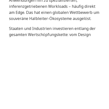
Anwendungen hin zu spezialisierten,
inferenzgetriebenen Workloads – häufig direkt
am Edge. Das hat einen globalen Wettbewerb um
souveräne Halbleiter-Ökosysteme ausgelöst.
Staaten und Industrien investieren entlang der
gesamten Wertschöpfungskette: vom Design
über die Fertigung bis hin zu Photonik und
Lieferketten. Heterogene Architekturen – etwa
GPUs, anwendungsspezifische integrierte
Schaltungen (ASICs), FPGAs und weitere
spezialisierte Komponenten – reduzieren
Abhängigkeiten und stärken die Resilienz.
Souveränität bedeutet dabei nicht Abschottung.
Erfolgreiche Ökosysteme verbinden nationale
Fähigkeiten mit globaler Zusammenarbeit und
bringen Aspekte wie ethische Beschaffung,
Energieeffizienz und langfristige