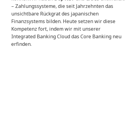
– Zahlungssysteme, die seit Jahrzehnten das
unsichtbare Rückgrat des japanischen
Finanzsystems bilden. Heute setzen wir diese
Kompetenz fort, indem wir mit unserer
Integrated Banking Cloud das Core Banking neu
erfinden.
Dasselbe tun wir auch in anderen Branchen –
mit Plattformen wie
TradeWaltz
und FEDI, die als
vertrauenswürdige digitale Infrastrukturen
ganze Ökosysteme ermöglichen. Mit unserem
Smart AI Agent™ Ecosystem
skalieren wir dieses
Fundament jetzt global – und machen Agentic AI
mit einsatzbereiten, industrieerprobten
Lösungen real.
Wir bauen keine Penthouses auf Treibsand. Wir
bauen das KI-Nervensystem der Zukunft.