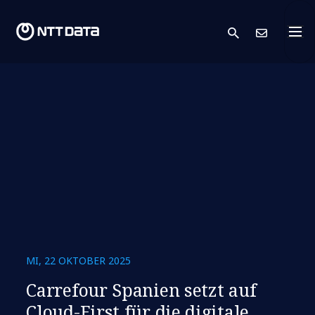
search
Kont
MI, 22 OKTOBER 2025
Carrefour Spanien setzt auf
Cloud-First für die digitale