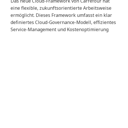
Das neue Cloud-Framework von Carrefour hat
eine flexible, zukunftsorientierte Arbeitsweise
ermöglicht. Dieses Framework umfasst ein klar
definiertes Cloud-Governance-Modell, effizientes
Service-Management und Kostenoptimierung
sowie eine hochwertige Konnektivität zwischen
Carrefour und den GCP-Rechenzentren.
Cloud-native Integration
Gemeinsam integrierten wir die zentralen IT-
Management-Tools von Carrefour mit cloud-
nativen Werkzeugen, um Verfügbarkeit,
Zuverlässigkeit und Skalierbarkeit
sicherzustellen. Diese Integration bildet einen
wesentlichen Bestandteil des neuen Cloud
Service Operating Model, das auf Continuous
Integration und Continuous Delivery (CI/CD)
basiert.