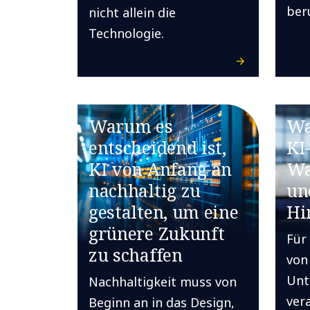
ber
nicht allein die
Technologie.
Warum es
Wa
entscheidend ist,
KI
KI von Anfang an
Wa
nachhaltig zu
un
gestalten, um eine
Hi
grünere Zukunft
Für
zu schaffen
von
Unt
Nachhaltigkeit muss von
ver
Beginn an in das Design,