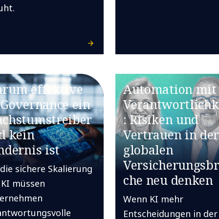
uht.
rum effektive
Automation mit
-Governance ein
Verantwortlichk
chstumstreiber
: Risiken und
d kein
Vertrauen in de
ndernis ist
globalen
Versicherungsb
 die sichere Skalierung
che neu denken
 KI müssen
ernehmen
Wenn KI mehr
antwortungsvolle
Entscheidungen in der