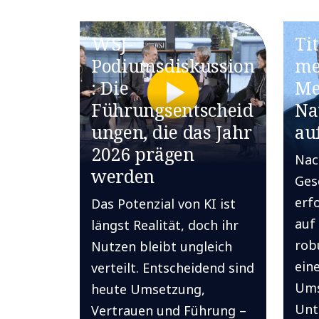
WSJ-
Ti
Podiumsdiskussion
me
: Die
Me
Führungsentscheid
Na
ungen, die das Jahr
au
2026 prägen
Nac
werden
Ges
erf
Das Potenzial von KI ist
auf
längst Realität, doch ihr
rob
Nutzen bleibt ungleich
ein
verteilt. Entscheidend sind
Ums
heute Umsetzung,
Unt
Vertrauen und Führung –