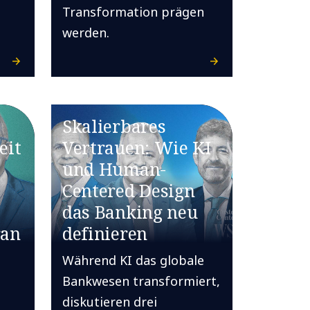
Transformation prägen
werden.
Skalierbares
eit
Vertrauen: Wie KI
und Human-
r
Centered Design
das Banking neu
ran
definieren
Während KI das globale
Bankwesen transformiert,
diskutieren drei