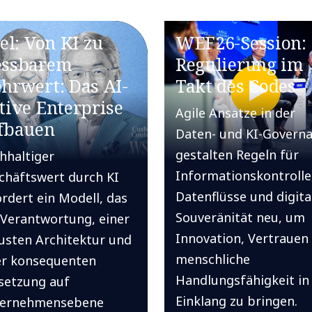
tel: Von KI zu
WEF26-Session:
ssbarem
Regulierung im
hrwert: Das AI-
Takt des Codes
tive Enterprise
Agile Ansätze in der
fbauen
Daten- und KI-Govern
gestalten Regeln für
hhaltiger
Informationskontrolle
chäftswert durch KI
Datenflüsse und digita
ordert ein Modell, das
Souveränität neu, um
 Verantwortung, einer
Innovation, Vertrauen
usten Architektur und
menschliche
er konsequenten
Handlungsfähigkeit in
etzung auf
Einklang zu bringen.
ernehmensebene