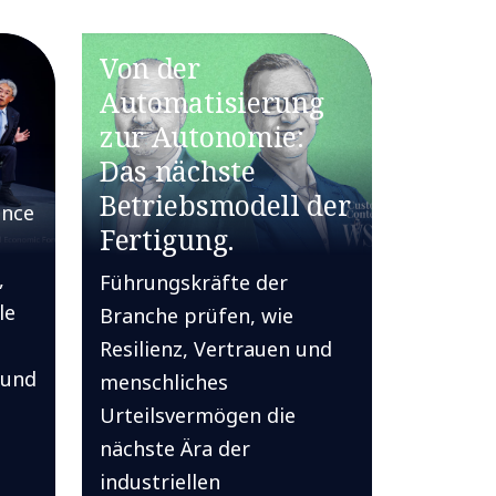
Von der
Automatisierung
zur Autonomie:
Das nächste
Betriebsmodell der
ance
Fertigung.
,
Führungskräfte der
le
Branche prüfen, wie
Resilienz, Vertrauen und
 und
menschliches
Urteilsvermögen die
nächste Ära der
industriellen