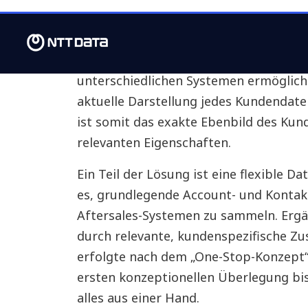
Data-Management-Lösung auf Grundlag
Customer-Twin-Platform. Ihr Name ist
sierte Zusammen­führung der Kunden
unterschiedlichen Systemen ermöglicht
aktuelle Dar­stellung jedes Kunden­daten
ist somit das exakte Ebenbild des Kund
relevanten Eigen­schaften.
Ein Teil der Lösung ist eine flexible D
es, grundlegende Account- und Kontakt
Aftersales-Systemen zu sammeln. Ergä
durch relevante, kunden­spezifische Z
erfolgte nach dem „One-Stop-Konzept“:
ersten konzeptionellen Überlegung bi
alles aus einer Hand.