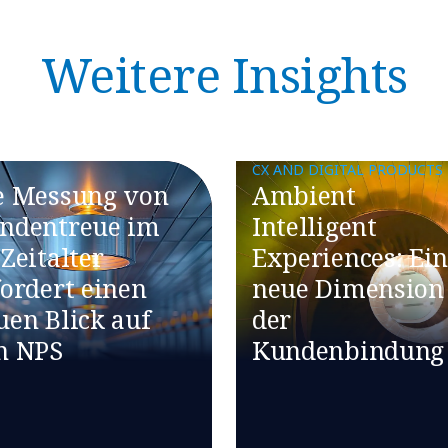
Weitere Insights
CX AND DIGITAL PRODUCTS
e Messung von
Ambient
ndentreue im
Intelligent
-Zeitalter
Experiences: Ei
fordert einen
neue Dimension
uen Blick auf
der
n NPS
Kundenbindung