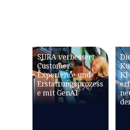
GENERATIVE AI
AI
SURA verbessert
Di
Customer
Ku
Experience und
KI
Erstattungsprozess
er
e mit GenAI
ne
de