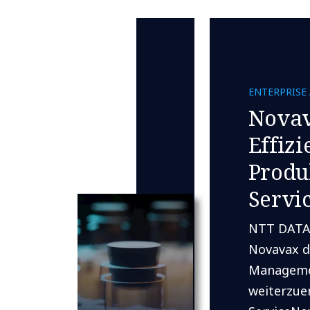
ENTERPRISE
Novav
Effiz
Produ
Servi
NTT DATA 
Novavax da
Manageme
weiterzuen