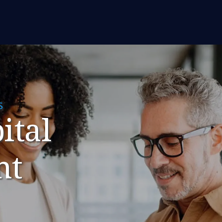
S
ital
nt