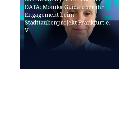
DATA: Monika Guida über ihr
Engagement beim
Stadttaubenprojekt Frankfurt e.
V.
SUSTAINABILITY HEROES
Sustainability Heroes bei NTT
DATA: Thomas Kern im
Interview über sein Engagement
für Balkonkraftwerke