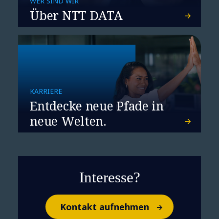
WER SIND WIR
Über NTT DATA
Software Testing in
Automotive Aftersales
KARRIERE
Entdecke neue Pfade in
neue Welten.
Augmented Reality im
Interesse?
Automotive Aftersales der
Zukunft
Kontakt aufnehmen