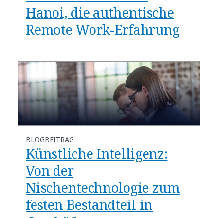
Hanoi, die authentische
Remote Work-Erfahrung
BLOGBEITRAG
Künstliche Intelligenz:
Von der
Nischentechnologie zum
festen Bestandteil in