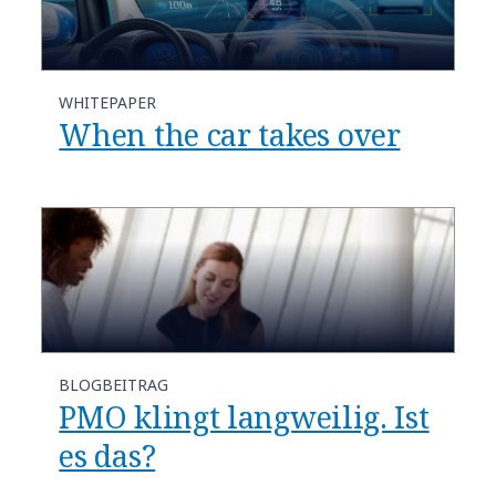
WHITEPAPER
When the car takes over
BLOGBEITRAG
PMO klingt langweilig. Ist
es das?