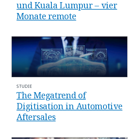
und Kuala Lumpur – vier
Monate remote
STUDIE
The Megatrend of
Digitisation in Automotive
Aftersales