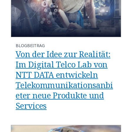
BLOGBEITRAG
Von der Idee zur Realität:
Im Digital Telco Lab von
NTT DATA entwickeln
Telekommunikationsanbi
eter neue Produkte und
Services