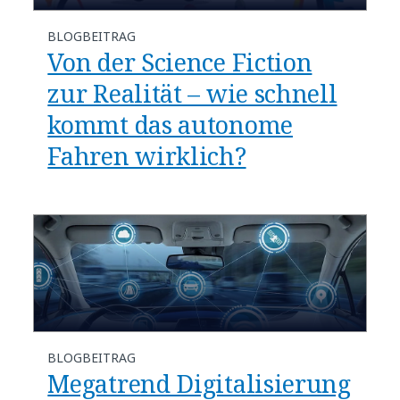
BLOGBEITRAG
Von der Science Fiction
zur Realität – wie schnell
kommt das autonome
Fahren wirklich?
BLOGBEITRAG
Megatrend Digitalisierung