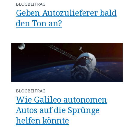
BLOGBEITRAG
Geben Autozulieferer bald
den Ton an?
BLOGBEITRAG
Wie Galileo autonomen
Autos auf die Sprünge
helfen könnte